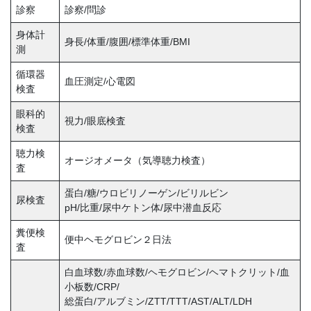
診察
診察/問診
身体計
身長/体重/腹囲/標準体重/BMI
測
循環器
血圧測定/心電図
検査
眼科的
視力/眼底検査
検査
聴力検
オージオメータ（気導聴力検査）
査
蛋白/糖/ウロビリノーゲン/ビリルビン
尿検査
pH/比重/尿中ケトン体/尿中潜血反応
糞便検
便中ヘモグロビン２日法
査
白血球数/赤血球数/ヘモグロビン/ヘマトクリット/血
小板数/CRP/
総蛋白/アルブミン/ZTT/TTT/AST/ALT/LDH