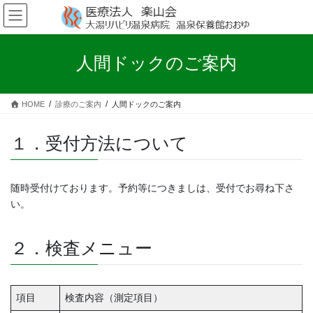
コ
ナ
ン
ビ
テ
ゲ
ン
ー
人間ドックのご案内
ツ
シ
へ
ョ
ス
ン
HOME
診療のご案内
人間ドックのご案内
キ
に
ッ
移
プ
動
１．受付方法について
随時受付けております。予約等につきましは、受付でお尋ね下さ
い。
２．検査メニュー
項目
検査内容（測定項目）