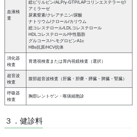
総ビリルビン/ALP/γ-GTP/LAPコリンエステラーゼ/
アミラーゼ
血液検
尿素窒素/クレアチニン/尿酸
査
ナトリウム/クロール/カリウム
総コレステロール/LDLコレステロール
HDLコレステロール/中性脂肪
グルコース/ヘモグロビンA1c
HBs抗原/HCV抗体
消化器
胃透視検査または胃内視鏡検査（選択）
検査
超音波
腹部超音波検査（肝臓・胆嚢・膵臓・脾臓・腎臓）
検査
呼吸器
胸部レントゲン・喀痰細胞診
検査
３．健診料