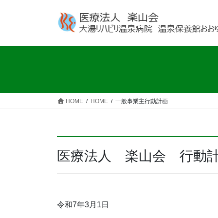
コ
ナ
ン
ビ
テ
ゲ
ン
ー
ツ
シ
へ
ョ
ス
ン
キ
に
ッ
移
HOME
HOME
一般事業主行動計画
プ
動
医療法人 楽山会 行動
令和7年3月1日